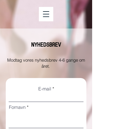
NYHEDSBREV
Modtag vores nyhedsbrev 4-6 gange om
året.
E-mail
Fornavn