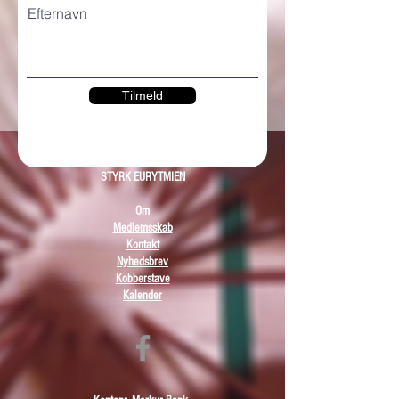
Efternavn
Tilmeld
STYRK EURYTMIEN
Om
Medlemsskab
Kontakt
Nyhedsbrev
Kobberstave
Kalender